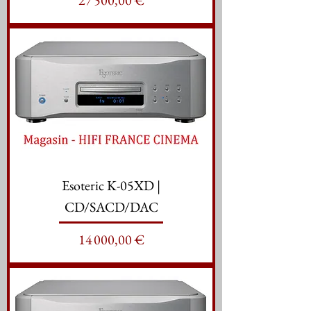
27 500,00 €
Esoteric K-05XD |
CD/SACD/DAC
Prix
14 000,00 €