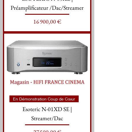
Préamplificateur /Dac/Streamer
Prix
16 900,00 €
En Démonstration Coup de Cœur
Esoteric N-01XD SE |
Streamer/Dac
Prix