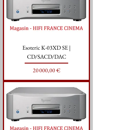
Esoteric K-03XD SE |
CD/SACD/DAC
Prix
20 000,00 €