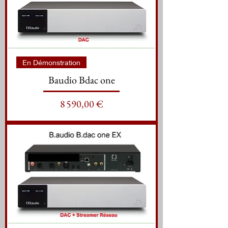
En Démonstration
Baudio Bdac one
Prix
8 590,00 €