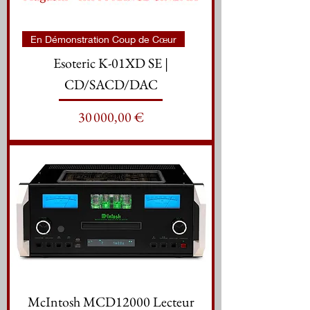
En Démonstration Coup de Cœur
Esoteric K-01XD SE |
CD/SACD/DAC
Prix
30 000,00 €
McIntosh MCD12000 Lecteur