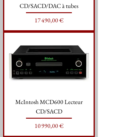
CD/SACD/DAC à tubes
Prix
17 490,00 €
McIntosh MCD600 Lecteur
CD/SACD
Prix
10 990,00 €