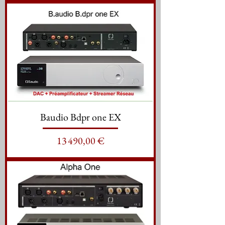
Baudio Bdpr one EX
Prix
13 490,00 €