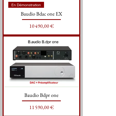
En Démonstration
Baudio Bdac one EX
Prix
10 490,00 €
Baudio Bdpr one
Prix
11 590,00 €