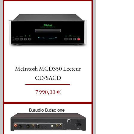
McIntosh MCD350 Lecteur
CD/SACD
Prix
7 990,00 €