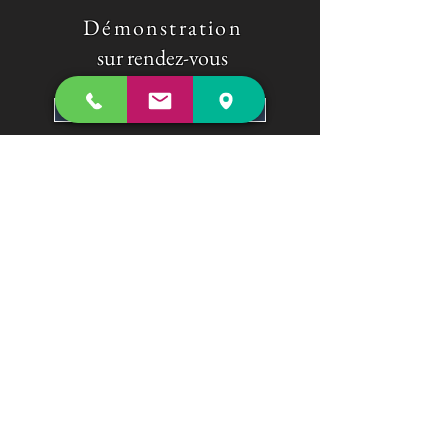
​ Démonstration
sur rendez-vous
Nous Contacter
ADRESSE
31 Bis rue de Meaux
Sancy -
77580
Tel :
09 50 12 57 45