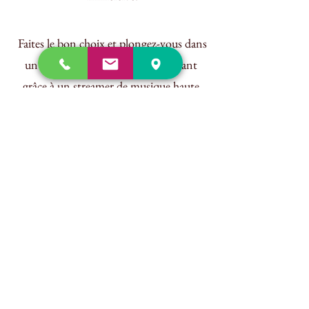
 Faites le bon choix et plongez-vous dans 
un univers musical riche et captivant 
grâce à un streamer de musique haute 
qualité !
Conclusion
 Rejoignez la révolution de la musique 
dématérialisée et profitez de tous les 
avantages qu'elle offre.
  Simplifiez votre expérience musicale, 