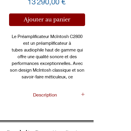
Prix
13 290,00 €
Ajouter au panier
Le Préamplificateur McIntosh C2800
est un préamplificateur à
tubes audiophile haut de gamme qui
offre une qualité sonore et des
performances exceptionnelles. Avec
son design McIntosh classique et son
savoir-faire méticuleux, ce
préamplificateur est une pièce
maîtresse pour tout système audio
Description
haut de gamme. Le C2800 est doté
d'un circuit de sortie symétrique,
Le McIntosh C2800 est un
intégrant le circuit couplé Unity
préamplificateur stéréo haut de
breveté de McIntosh pour garantir une
gamme à tubes, conçu pour offrir
transmission optimale du signal audio.
une expérience d'écoute
Sa reproduction sonore précise et