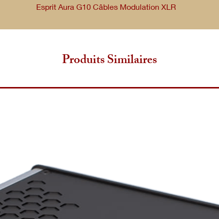
Esprit Aura G10 Câbles Modulation XLR
ulation XLR pour une clarté sonore exceptionnelle. Idéal pour
XLR.
Produits Similaires