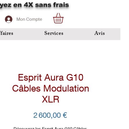
yez en 4X sans frais
Mon Compte
faires
Services
Avis
Esprit Aura G10
Câbles Modulation
XLR
Prix
2 600,00 €
Découvrez les Esprit Aura G10 Câbles 