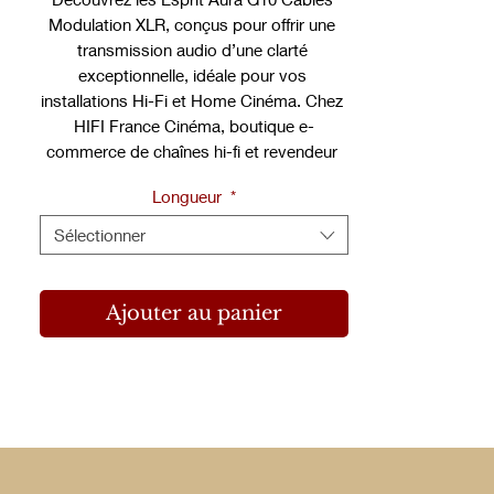
Modulation XLR, conçus pour offrir une 
transmission audio d’une clarté 
exceptionnelle, idéale pour vos 
installations Hi-Fi et Home Cinéma. Chez 
HIFI France Cinéma, boutique e-
commerce de chaînes hi-fi et revendeur 
spécialisé en 09.50.12.57.45, nous vous 
Longueur
*
proposons ces câbles haute performance 
qui garantissent une restitution sonore 
Sélectionner
précise et dynamique. Profitez de notre 
espace unique Haute Fidélité dans le 77, 
où conseils personnalisés et qualité 
Ajouter au panier
d’écoute sont au cœur de notre 
expertise. Ces câbles XLR seront l’atout 
parfait pour sublimer vos sources 
modulées et optimiser votre expérience 
d’écoute. Faites confiance à HIFI France 
Cinéma pour conjuguer innovation 
technique et passion du son.