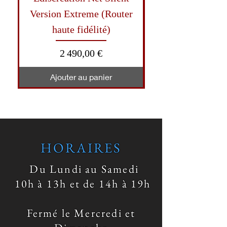
Version Extreme (Router
OCXO II Version
haute fidélité)
(Switch haute fi
Prix
2 490,00 €
Ajouter au panier
HORAIRES
Du Lundi au Samedi
10h à 13h et de 14h à 19h
Fermé le Mercredi et