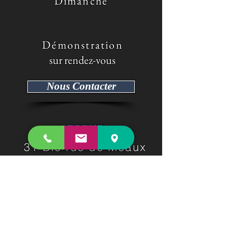
Dimanche
​ Démonstration
sur rendez-vous
Nous Contacter
ADRESSE
31 Bis rue de Meaux
Sancy -
77580
Tel :
09 50 12 57 45