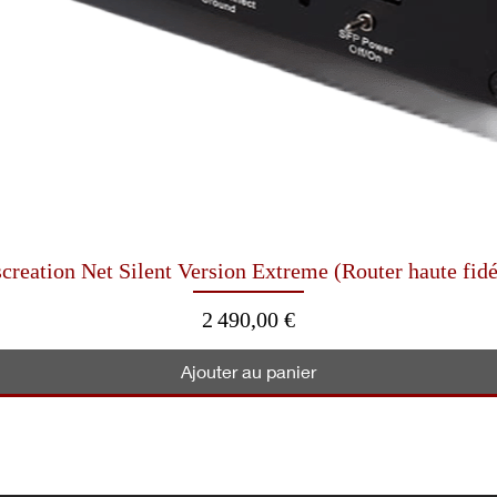
Aperçu rapide
creation Net Silent Version Extreme (Router haute fidé
Prix
2 490,00 €
Ajouter au panier