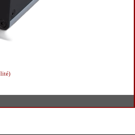
lité)