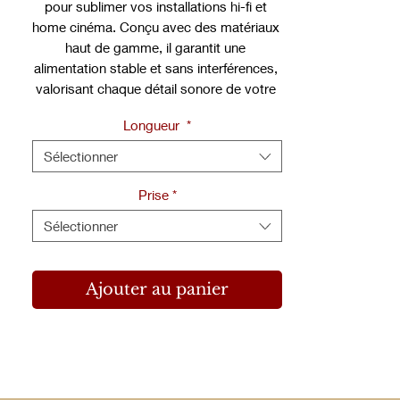
pour sublimer vos installations hi-fi et 
home cinéma. Conçu avec des matériaux 
haut de gamme, il garantit une 
alimentation stable et sans interférences, 
valorisant chaque détail sonore de votre 
chaîne. Disponible chez HIFI France 
Longueur
*
Cinéma, boutique e-commerce 
spécialisée en hi-fi et home cinéma, il 
Sélectionner
s’intègre parfaitement dans notre espace 
unique Haute Fidélité en Seine-et-Marne 
Prise
*
(77). Pour toute question ou conseil 
Sélectionner
personnalisé, notre équipe dédiée est 
joignable au 09.50.12.57.45. Offrez à votre 
installation la performance qu’elle mérite 
Ajouter au panier
avec Esprit Gaia G10.