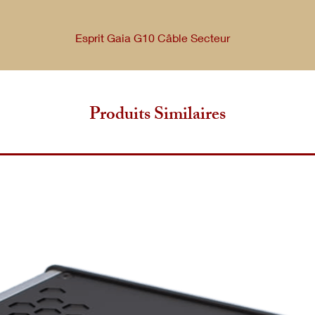
Esprit Gaia G10 Câble Secteur
teur pour une qualité sonore incomparable. Sublimez votre hi-f
Produits Similaires