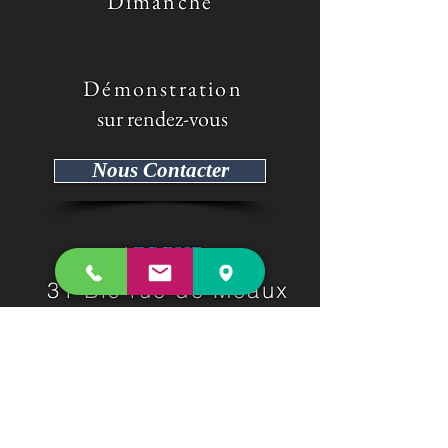
Dimanche
​ Démonstration
sur rendez-vous
Nous Contacter
ADRESSE
31 Bis rue de Meaux
Sancy -
77580
Tel :
09 50 12 57 45