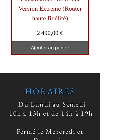
Version Extreme (Router
OCXO II Version
haute fidélité)
(Switch haute fi
Prix
2 490,00 €
Ajouter au panier
HORAIRES
Du Lundi au Samedi
10h à 13h et de 14h à 19h
Fermé le Mercredi et