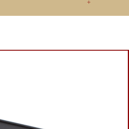
 une alimentation linéaire et une horloge
pendantes de la puce proviennent d’une
mbles de régulateurs LT3045.
e carte à quelques centimètres de la puce
 lors de l’utilisation d’une horloge maître
24 MHz.
autre utilisée pour alimenter la puce USB /