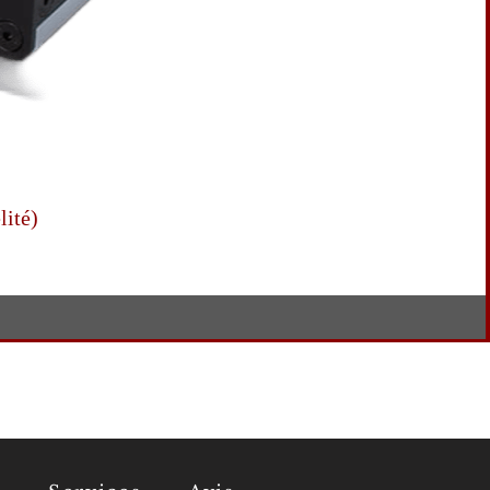
lité)