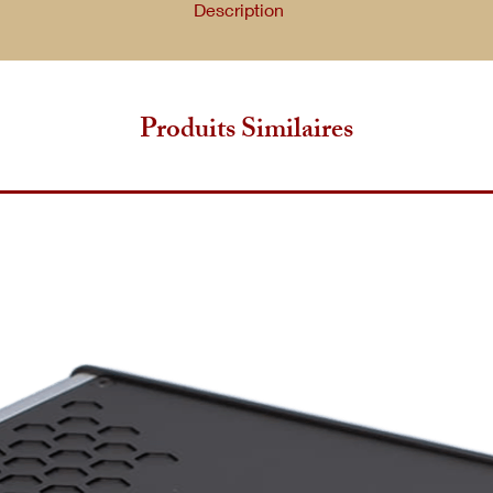
Description
 l’équivalent de 3 composants distincts : un régénérateur USB,
maîtresse externe avec sa propre alimentation linéaire.
Produits Similaires
ontient aucun régulateur de commutation. Les 3 tensions indé
endante avec une régulation supplémentaire fournie par 3 ense
nctionnant directement à 24 MHz et connectée via une piste d
t perdue dans les câbles et les connecteurs, comme c’est le cas
e de 10 MHz avec un générateur d’horloge supplémentaire de 
 au niveau de l’instruction, l’une dédiée à l’horloge OCXO et l’
ligne USB 5V.
Taille 215mm x 342mm x 87mm (L x P x H)