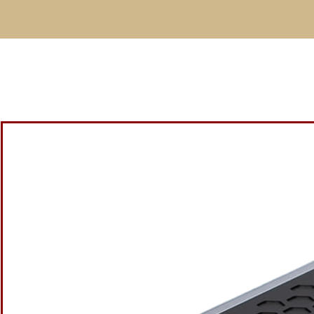
Le
PhoenixUSB
offre en une seule unité
La puce USB régénérant le signal ne c
alimentation linéaire indép
L’utilisation d’une horloge OCXO 3ppb fo
USB. Par conséquent, aucune précision n’es
extern
Deux alimentations linéaires indépendantes