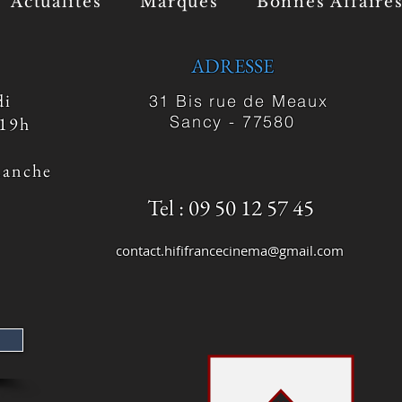
Actualités
Marques
Bonnes Affaire
ADRESSE
di
31 Bis rue de Meaux
Sancy -
77580
 19h
manche
Tel : 09 50 12 57 45
contact.hififrancecinema@gmail.com