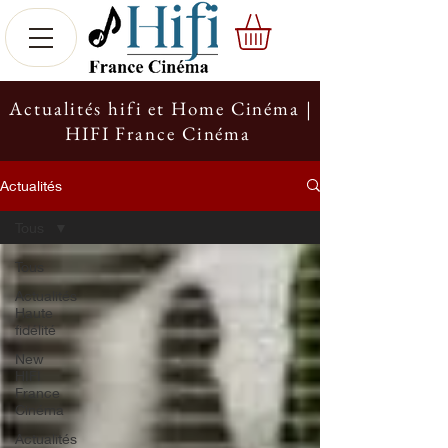
Actualités hifi et Home Cinéma |
HIFI France Cinéma
Actualités
Tous
Tous
Actualités
Haute
fidélité
New
HIFI
France
Cinéma
Actualités