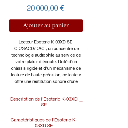
Prix
20 000,00 €
Ajouter au panier
Lecteur Esoteric K-03XD SE
CD/SACD/DAC , un concentré de
technologie audiophile au service de
votre plaisir d'écoute. Doté d'un
châssis rigide et d'un mécanisme de
lecture de haute précision, ce lecteur
offre une restitution sonore d'une
pureté exceptionnelle. Grâce à sa
fonction de conversion numérique-
Description de l'Esoteric K-03XD
analogique haut de gamme, vos
SE
fichiers audio seront restitués avec
une clarté et une dynamique
Caractéristiques de l'Esoteric K-
incomparables. Profitez d'une
Dans l’univers de la haute-fidélité,
03XD SE
expérience musicale immersive et