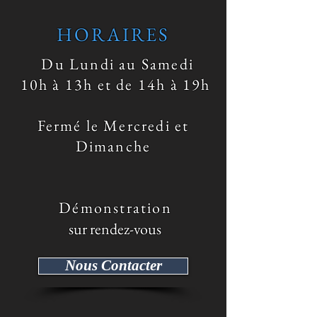
classique en verre noir est mise en
HORAIRES
valeur dans un magnifique châssis
en acier inoxydable.
Du Lundi au Samedi
10h à 13h et de 14h à 19h
Fermé le Mercredi et
Dimanche
​ Démonstration
sur rendez-vous
Nous Contacter