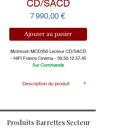
CD/SACD
Prix
7 990,00 €
Ajouter au panier
McIntosh MCD350 Lecteur CD/SACD
- HIFI France Cinéma - 09.50.12.57.45
Sur Commande
Description du produit
Le MCD350 utilise un convertisseur
numérique-analogique (DAC) à 2
canaux 32-bit/192kHz. Les sorties
stéréo analogiques fixes sont
Produits Barrettes Secteur
disponibles en symétrique (XLR) et
asymétrique (RCA) ; Une sortie