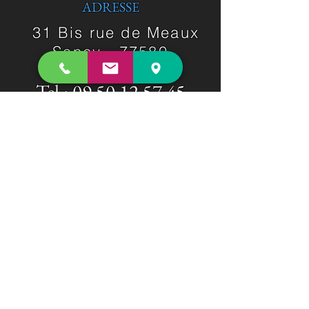
ADRESSE
31 Bis rue de Meaux
Sancy -
77580
Tel :
09 50 12 57 45
contact.hififrancecinema@gmail.com