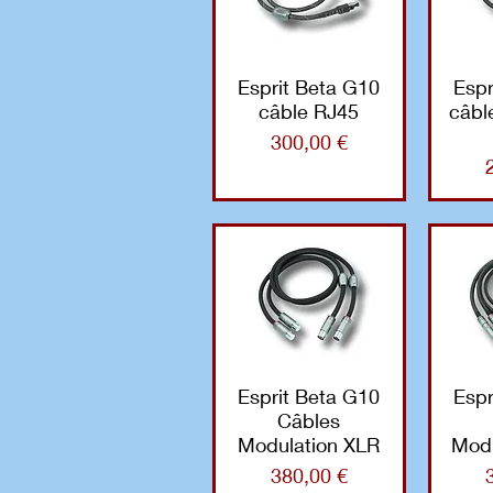
Esprit Beta G10
Espr
câble RJ45
câbl
Prix
300,00 €
Esprit Beta G10
Espr
Câbles
Modulation XLR
Modu
Prix
380,00 €