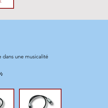
€
re dans une musicalité
🎶