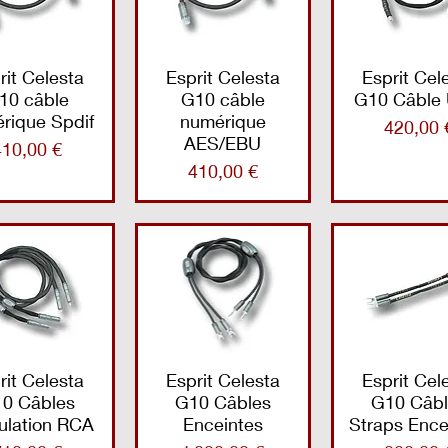
rit Celesta
Esprit Celesta
Esprit Cel
10 câble
G10 câble
G10 Câble
rique Spdif
numérique
Prix
420,00 
AES/EBU
rix
410,00 €
Prix
410,00 €
rit Celesta
Esprit Celesta
Esprit Cel
0 Câbles
G10 Câbles
G10 Câbl
lation RCA
Enceintes
Straps Ence