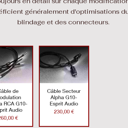
ours en détail sur chaque modification
ficient généralement d'optimisations du
blindage et des connecteurs.
Câble de
Câble Secteur
odulation
Alpha G10-
a RCA G10-
Esprit Audio
prit Audio
Prix
230,00 €
Prix
260,00 €