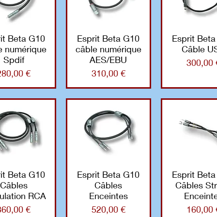
it Beta G10
Esprit Beta G10
Esprit Bet
e numérique
câble numérique
Câble U
Spdif
AES/EBU
Prix
300,00 
Prix
Prix
280,00 €
310,00 €
it Beta G10
Esprit Beta G10
Esprit Bet
Câbles
Câbles
Câbles St
lation RCA
Enceintes
Enceint
Prix
Prix
Prix
360,00 €
520,00 €
160,00 