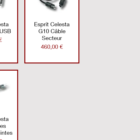
esta
Esprit Celesta
 USB
G10 Câble
Secteur
€
Prix
460,00 €
esta
es
intes