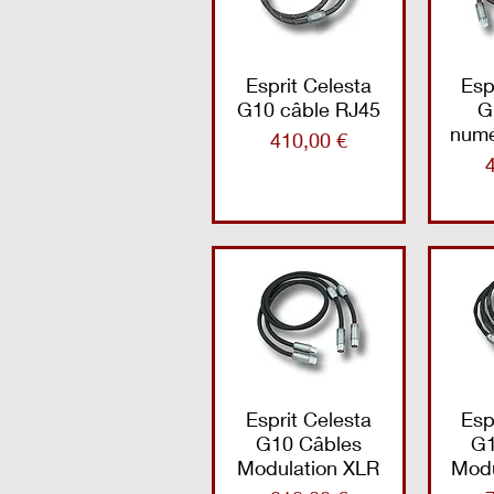
Esprit Celesta
Esp
G10 câble RJ45
G
numé
Prix
410,00 €
P
Esprit Celesta
Esp
G10 Câbles
G1
Modulation XLR
Modu