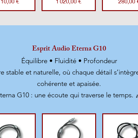
rix
Prix
Prix
710,00 €
1 020,00 €
280,00 
Esprit Audio Eterna G10
Équilibre • Fluidité • Profondeur
e stable et naturelle, où chaque détail s’intèg
cohérente et apaisée.
terna G10 : une écoute qui traverse le temps. 