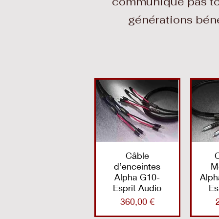
communique pas touj
générations béné
Câble
d’enceintes
M
Alpha G10-
Alph
Esprit Audio
Es
Prix
360,00 €