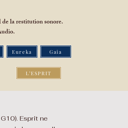
 de la restitution sonore.
 Audio.
Eureka
Gaia
L’ESPRIT
G10). Esprit ne